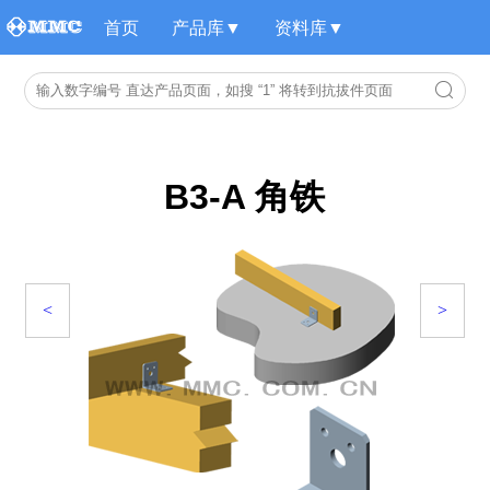
首页
产品库▼
资料库▼
B3-A 角铁
<
>