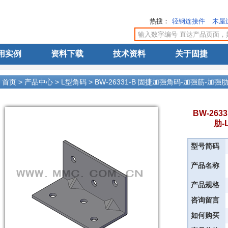
热搜：
轻钢连接件
木屋
用实例
资料下载
技术资料
关于固捷
>
首页
>
产品中心
>
L型角码
>
BW-26331-B 固捷加强角码-加强筋-加
BW-26
肋-
型号简码
产品名称
产品规格
咨询留言
如何购买