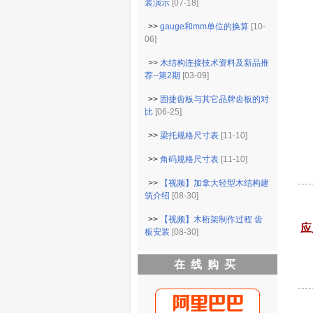
装演示
[07-18]
>>
gauge和mm单位的换算
[10-
06]
>>
木结构连接技术资料及新品推
荐--第2期
[03-09]
>>
固捷齿板与其它品牌齿板的对
比
[06-25]
>>
梁托规格尺寸表
[11-10]
>>
角码规格尺寸表
[11-10]
>>
【视频】加拿大轻型木结构建
筑介绍
[08-30]
>>
【视频】木桁架制作过程 齿
应
板安装
[08-30]
在线购买