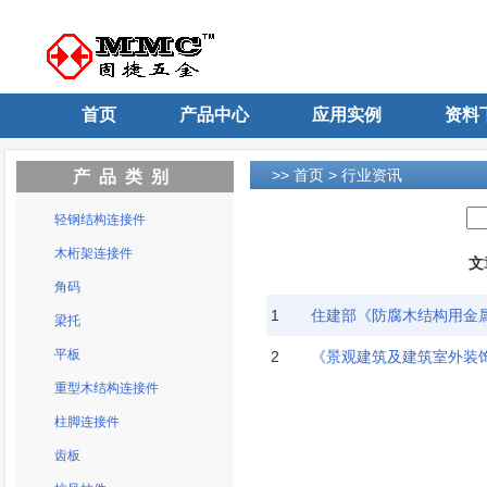
首页
产品中心
应用实例
资料
>>
首页
> 行业资讯
产品类别
轻钢结构连接件
木桁架连接件
文
角码
1
住建部《防腐木结构用金
梁托
平板
2
《景观建筑及建筑室外装饰
重型木结构连接件
柱脚连接件
齿板