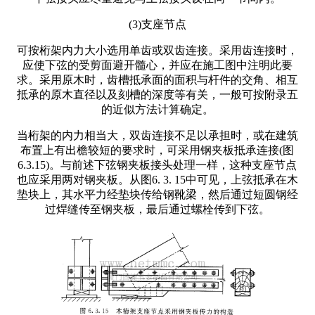
(3)支座节点
可按桁架内力大小选用单齿或双齿连接。采用齿连接时，
应使下弦的受剪面避开髓心，并应在施工图中注明此要
求。采用原木时，齿槽抵承面的面积与杆件的交角、相互
抵承的原木直径以及刻槽的深度等有关，一般可按附录五
的近似方法计算确定。
当桁架的内力相当大，双齿连接不足以承担时，或在建筑
布置上有出檐较短的要求时，可采用钢夹板抵承连接(图
6.3.15)。与前述下弦钢夹板接头处理一样，这种支座节点
也应采用两对钢夹板。从图6. 3. 15中可见，上弦抵承在木
垫块上，其水平力经垫块传给钢靴梁，然后通过短圆钢经
过焊缝传至钢夹板，最后通过螺栓传到下弦。