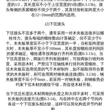
度的1/2，其长度应不小于上弦宽度的5倍(图6.3.13b)。接
头每侧的系紧螺栓不得少于两个，其直径按桁架跨度大小
在12~16mm的范围内选用。
(2)下弦接头
下弦接头不宜多于两个。通常采用一对木夹板连接并以螺
栓传力。接头每端的螺栓数由计算确定，但不宜少于6
个。木夹板厚度应不小于下弦宽度的一半，当桁架跨度较
大时，木夹板厚不宜小于100mm，其长度按螺栓排列间距
的要求确定。螺栓通常按两纵行齐列布置(图6.3.13c)。当
下弦高度较小，两纵行齐列有困难时，可按两纵行错列布
置。采用原木时，严禁沿下弦轴线单行排列布置螺栓。下
弦木夹板应选用优质的气干木材制作，如不能取得符合要
求的木夹板时，则可改用两对钢夹板连接(图6. 3.13d)，钢
夹板厚度不应小于6mm，若采用一对钢夹板，则钢板势必
约束下弦木材的横纹干缩，而促使木材开裂。
当下弦总长度比木材两根的长度之和大得不多时，可采用
长夹板的连接方法(图6.3.14)。与在跨中左右两个节间内
各设一个下弦接头相比较，这样可以简化构造并节约材
料。