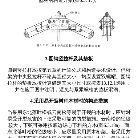
垫块的构造方案(图6.3. 17)。
3.圆钢竖拉杆及其垫板
圆钢竖拉杆应按第五章的计算公式和构造要求设计。但桁
架的中央竖拉杆不论其直径大小，均应设置双螺帽。圆钢
拉杆的垫板应按计算确定其大小尺寸或按表13.12.1选用，
并在施工图中注明，避免与系紧螺栓的垫板混淆。
4.采用易开裂树种木材时的构造措施
当采用东北落叶松或云南松等易于开裂的木材时，应针对
易受开裂危害的下弦采取可靠的防裂措施。云南松的径级
较大，下弦可采用按底边破心下料的方木(图6.3.18a)，而
东北落叶松的径级较小，应尽量采用原木桁架。若采用方