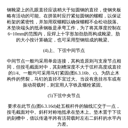
钢靴梁上的孔眼直径应该稍大于短圆钢的直径，使钢夹板
略有活动的可能。在拼装时应拧紧短圆钢的螺帽，以保证
桁架的紧密性，并加用双螺帽以确保螺帽不会松动脱落。
木垫块端头的抵承钢板是承弯工作，为了将其厚度控制在
6~10mm的范围内，应焊上十字形加劲肋而构成靴梁。肋
的大小按计算确定，也可采用型钢组成的靴梁。
(4)上、下弦中间节点
中间节点一般均采用单齿连接，其构造原则与支座节点相
同，但按毛截面对中，其刻槽深度不大于弦杆高度或直径
的1/4。一般均可采用马钉紧固(图6.3.16b、c)。为防止木
构件的劈裂，马钉的直径不宜过大。当设有悬挂吊车或有
振动荷载时，则宜用人字铁及螺栓紧固。
(5)下弦中央节点
要求在此节点(图6.3.16d)处五根杆件的轴线汇交于一点，
按毛截面对中。斜杆对称地抵承在垫木上。垫木置于下弦
的刻槽中，借以传递半跨有活荷载时左右二斜杆的水平内
力差。