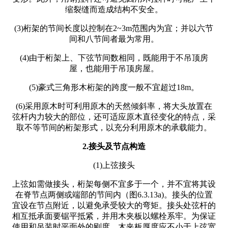
缩裂缝而造成结构不安全。
(3)桁架的节间长度以控制在2~3m范围内为宜；并以六节
间和八节间者最为常用。
(4)由于桁架上、下弦节间数相同，既能用于不吊顶房
屋，也能用于吊顶房屋。
(5)豪式三角形木桁架的跨度一般不宜超过18m。
(6)采用原木时可利用原木的天然倾斜率，将大头放置在
弦杆内力较大的部位，还可适应原木直径变化的特点，采
取不等节间的桁架形式，以充分利用原木的承载能力。
2.接头及节点构造
(1)上弦接头
上弦如需做接头，桁架每侧不宜多于一个，并不宜将其设
在脊节点两侧或端部的节间内（图6.3.13a)。接头的位置
宜设在节点附近，以避免承受较大的弯矩。接头处弦杆的
相互抵承面要锯平抵紧，并用木夹板以螺栓系牢。为保证
使用和吊装时平面外的刚度，木夹板厚度应不小于上弦宽