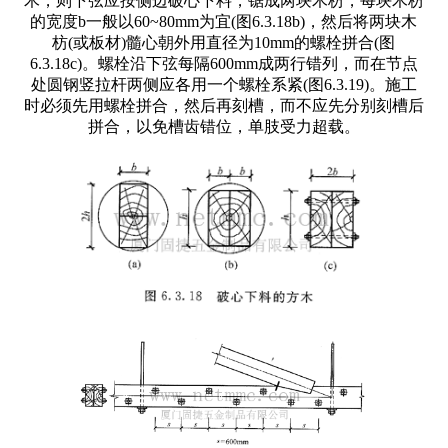
木，则下弦应按侧边破心下料，锯成两块木枋，每块木枋
的宽度b一般以60~80mm为宜(图6.3.18b)，然后将两块木
枋(或板材)髓心朝外用直径为10mm的螺栓拼合(图
6.3.18c)。螺栓沿下弦每隔600mm成两行错列，而在节点
处圆钢竖拉杆两侧应各用一个螺栓系紧(图6.3.19)。施工
时必须先用螺栓拼合，然后再刻槽，而不应先分别刻槽后
拼合，以免槽齿错位，单肢受力超载。