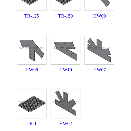
TR-125
TR-150
HW09
HW08
HW10
HW07
TR-1
HW02