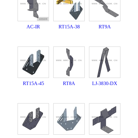
AC-IR
RT15A-38
RT9A
RT15A-45
RT8A
LJ-3830-DX