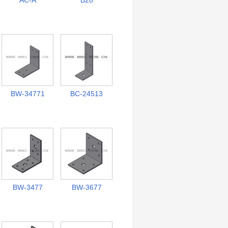
AC-A
B28
BW-34771
BC-24513
BW-3477
BW-3677