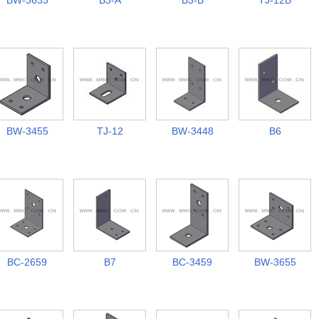
BW-3633
B3-A
B3-B
TJ-12B
BW-3455
TJ-12
BW-3448
B6
BC-2659
B7
BC-3459
BW-3655