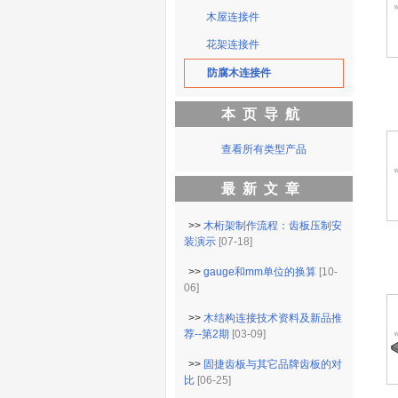
木屋连接件
花架连接件
防腐木连接件
本页导航
查看所有类型产品
最新文章
>>
木桁架制作流程：齿板压制安
装演示
[07-18]
>>
gauge和mm单位的换算
[10-
06]
>>
木结构连接技术资料及新品推
荐--第2期
[03-09]
>>
固捷齿板与其它品牌齿板的对
比
[06-25]