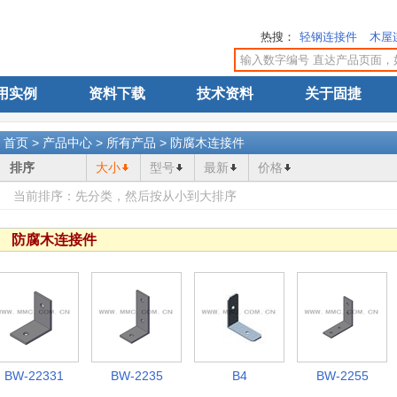
热搜：
轻钢连接件
木屋
用实例
资料下载
技术资料
关于固捷
>
首页
>
产品中心
>
所有产品
>
防腐木连接件
排序
大小
型号
最新
价格
当前排序：先分类，然后按
从小到大
排序
防腐木连接件
BW-22331
BW-2235
B4
BW-2255