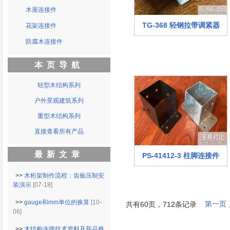
木屋连接件
TG-368 轻钢拉带调紧器
花架连接件
防腐木连接件
本页导航
轻型木结构系列
户外景观建筑系列
重型木结构系列
直接查看所有产品
最新文章
PS-41412-3 柱脚连接件
>>
木桁架制作流程：齿板压制安
装演示
[07-18]
>>
gauge和mm单位的换算
[10-
第一页
共有60页，712条记录
06]
>>
木结构连接技术资料及新品推