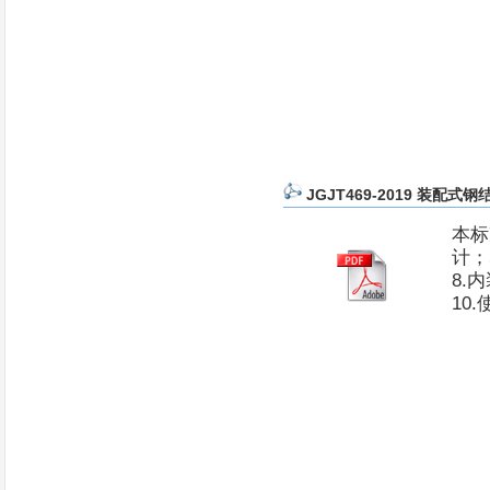
JGJT469-2019 装配式
本标
计；
8.
10