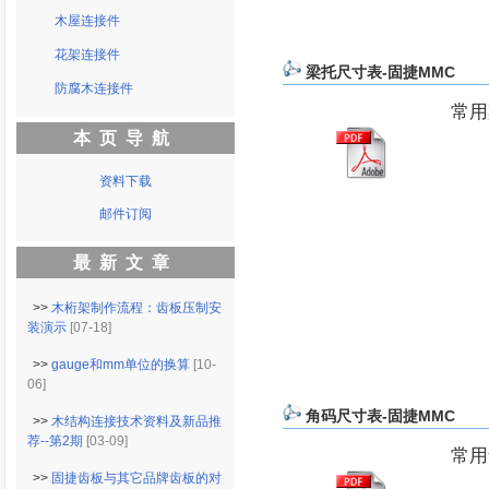
木屋连接件
花架连接件
梁托尺寸表-固捷MMC
防腐木连接件
常用
本页导航
资料下载
邮件订阅
最新文章
>>
木桁架制作流程：齿板压制安
装演示
[07-18]
>>
gauge和mm单位的换算
[10-
06]
角码尺寸表-固捷MMC
>>
木结构连接技术资料及新品推
荐--第2期
[03-09]
常用
>>
固捷齿板与其它品牌齿板的对