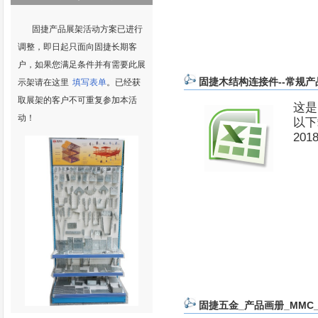
固捷产品展架活动方案已进行
调整，即日起只面向固捷长期客
户，如果您满足条件并有需要此展
固捷木结构连接件--常规产品下
示架请在这里
填写表单
。已经获
取展架的客户不可重复参加本活
这是
动！
以下
20
固捷五金_产品画册_MMC_C