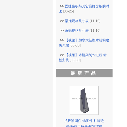
>>
固捷齿板与其它品牌齿板的对
比
[06-25]
>>
梁托规格尺寸表
[11-10]
>>
角码规格尺寸表
[11-10]
>>
【视频】加拿大轻型木结构建
筑介绍
[08-30]
>>
【视频】木桁架制作过程 齿
板安装
[08-30]
最新产品
抗拔紧固件-锚固件-柱脚连
接件-抗风拉件-抗震连接