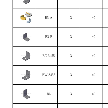
B3-A
3
40
B3-B
3
40
BC-3455
3
40
BW-3455
3
40
B6
3
40