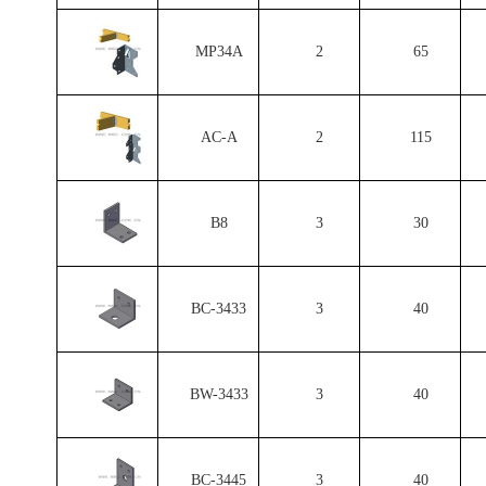
MP34A
2
65
AC-A
2
115
B8
3
30
BC-3433
3
40
BW-3433
3
40
BC-3445
3
40