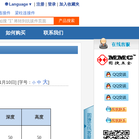
🌐 Language ▾
|
注册
|
登录
|
加入收藏夹
连接件
梁柱连接件
如何购买
联系我们
大
月10日] [字号：
中
]
小
深度
高度
50
50