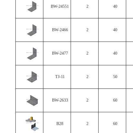
BW-24551
2
40
BW-2466
2
40
BW-2477
2
40
TJ-11
2
50
BW-2633
2
60
B28
2
60