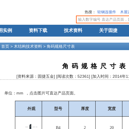
热搜：
轻钢连接件
木屋
用实例
资料下载
技术资料
关于固捷
>
首页
>
木结构技术资料
>
角码规格尺寸表
角码规格尺寸表
[资料来源：固捷五金] [阅读次数：52361] [加入时间：2014年11
单位：mm ，点击图片可直达产品页面。
外观
型号
厚度
宽度
B4
2
20