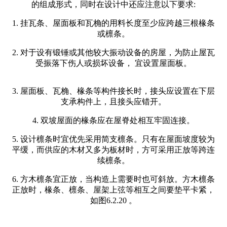
的组成形式，同时在设计中还应注意以下要求:
1. 挂瓦条、屋面板和瓦桷的用料长度至少应跨越三根椽条
或檩条。
2. 对于设有锻锤或其他较大振动设备的房屋，为防止屋瓦
受振落下伤人或损坏设备， 宜设置屋面板。
3. 屋面板、瓦桷、椽条等构件接长时，接头应设置在下层
支承构件上，且接头应错开。
4. 双坡屋面的椽条应在屋脊处相互牢固连接。
5. 设计檩条时宜优先采用简支檩条。只有在屋面坡度较为
平缓，而供应的木材又多为板材时，方可采用正放等跨连
续檩条。
6. 方木檩条宜正放，当构造上需要时也可斜放。方木檩条
正放时，椽条、檩条、屋架上弦等相互之间要垫平卡紧，
如图6.2.20 。