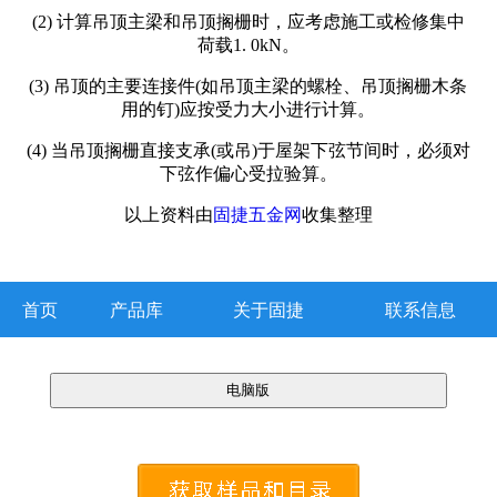
(2) 计算吊顶主梁和吊顶搁栅时，应考虑施工或检修集中
荷载1. 0kN。
(3) 吊顶的主要连接件(如吊顶主梁的螺栓、吊顶搁栅木条
用的钉)应按受力大小进行计算。
(4) 当吊顶搁栅直接支承(或吊)于屋架下弦节间时，必须对
下弦作偏心受拉验算。
以上资料由
固捷五金网
收集整理
首页
产品库
关于固捷
联系信息