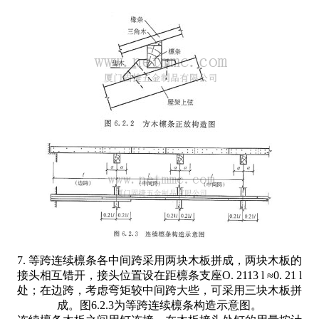
7. 等跨连续檩条各中间跨采用两块木板拼成，两块木板的
接头相互错开，接头位置设在距檩条支座O. 2113 l ≈0. 21 l
处；在边跨，考虑弯矩较中间跨大些，可采用三块木板拼
成。图6.2.3为等跨连续檩条构造示意图。